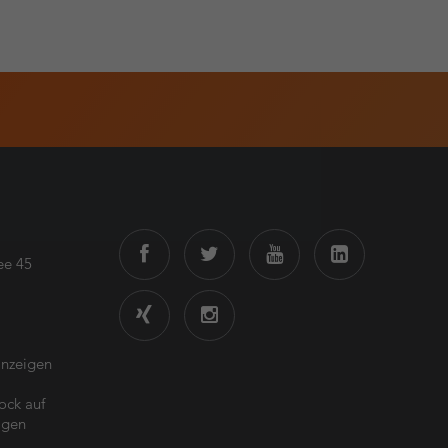
ee 45
nzeigen
ck auf
igen