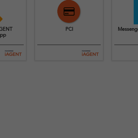
AGENT
PCI
Messenge
App
die
Eingehende und
Diese Ap
omind
ausgehende Mails und
Anbindu
..
Chat-Nachrichten nach
Account
PCI-Nummern (z.B.
iAGENT.
Kreditkarten- oder IBAN-
Nummern) durchsuchen.