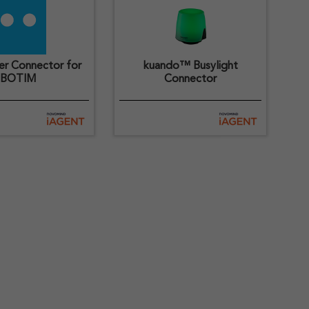
r Connector for
kuando™ Busylight
BOTIM
Connector
p erlaubt die
Die App erlaubt die
ng von BOTIM
Anbindung des kuando™
s an novomind
Busylight an novomind
iAGENT.