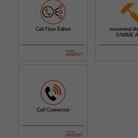
Call Flow Editor
novomind i
S/MIME 
Mit dieser App können in
Diese App zeigt 
novomind iAGENT Call
Nutzung der nov
Flows erstellt und getestet
iAGENT API zum .
werden
Call Connector