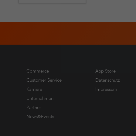
Die App ermöglicht den
Empfang von
Sprachanrufen in novomind
iAGENT. Über die
Routinglogik von iAGENT
werden die Anrufe dann
automatisch an geeignete
Agenten verteilt.
Commerce
App Store
Customer Service
Datenschutz
Karriere
Impressum
Unternehmen
Partner
News&Events