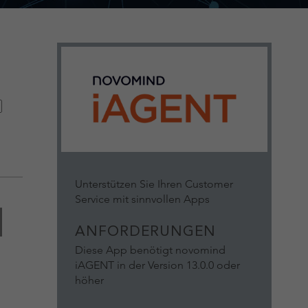
Unterstützen Sie Ihren Customer
Service mit sinnvollen Apps
ANFORDERUNGEN
Diese App benötigt novomind
iAGENT in der Version 13.0.0 oder
höher